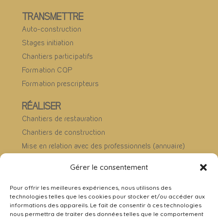
TRANSMETTRE
Auto-construction
Stages initiation
Chantiers participatifs
Formation CQP
Formation prescripteurs
RÉALISER
Chantiers de restauration
Chantiers de construction
Mise en relation avec des professionnels (annuaire)
Ils ont fait appel à nous
Gérer le consentement
Nous contacter
Pour offrir les meilleures expériences, nous utilisons des
technologies telles que les cookies pour stocker et/ou accéder aux
informations des appareils. Le fait de consentir à ces technologies
Nous suivre :
nous permettra de traiter des données telles que le comportement